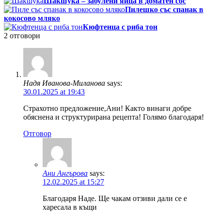
Шакшука – забулени яйца в доматен сос
Пилешко със спанак в
кокосово мляко
Кюфтенца с риба тон
2
отговори
Надя Иванова-Миланова
says:
30.01.2025 at 19:43
Страхотно предложение,Ани! Както винаги добре
обяснена и структурирана рецепта! Голямо благодаря!
Отговор
Ани Ангърова
says:
12.02.2025 at 15:27
Благодаря Наде. Ще чакам отзиви дали се е
харесала в къщи