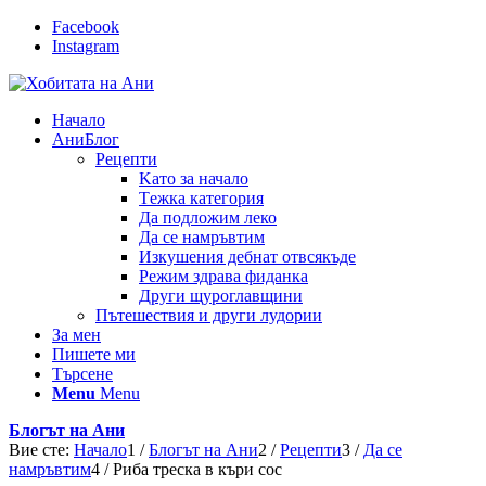
Facebook
Instagram
Начало
АниБлог
Рецепти
Kато за начало
Tежка категория
Да подложим леко
Да се намръвтим
Изкушения дебнат отвсякъде
Режим здрава фиданка
Други щуроглавщини
Пътешествия и други лудории
За мен
Пишете ми
Търсене
Menu
Menu
Блогът на Ани
Вие сте:
Начало
1
/
Блогът на Ани
2
/
Рецепти
3
/
Да се
намръвтим
4
/
Риба треска в къри сос