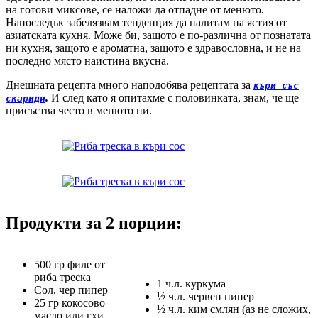
на готови миксове, се наложи да отпадне от менюто.
Напоследък забелязвам тенденция да налитам на ястия от
азиатската кухня. Може би, защото е по-различна от познатата
ни кухня, защото е ароматна, защото е здравословна, и не на
последно място наистина вкусна.
Днешната рецепта много наподобява рецептата за
къри със
.
И след като я опитахме с половинката, знам, че ще
скариди
присъства често в менюто ни.
Продукти за 2 порции:
500 гр филе от
риба треска
1 ч.л. куркума
Сол, чер пипер
½ ч.л. червен пипер
25 гр кокосово
½ ч.л. ким смлян (аз не сложих,
масло или гхи