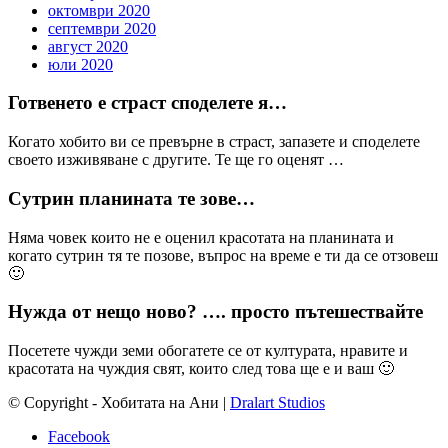
октомври 2020
септември 2020
август 2020
юли 2020
Готвенето е страст споделете я…
Когато хобито ви се превърне в страст, запазете и споделете
своето изживяване с другите. Те ще го оценят …
Сутрин планината те зове…
Няма човек които не е оценил красотата на планината и
когато сутрин тя те позове, въпрос на време е ти да се отзовеш
🙂
Нужда от нещо ново? …. просто пътешествайте
Посетете чужди земи обогатете се от културата, нравите и
красотата на чуждия свят, които след това ще е и ваш 🙂
© Copyright - Хобитата на Ани |
Dralart Studios
Facebook