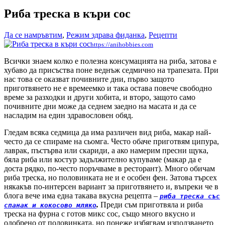
Риба треска в къри сос
Да се намръвтим
,
Режим здрава фиданка
,
Рецепти
https://anihobbies.com
Всички знаем колко е полезна консумацията на риба, затова е
хубаво да присъства поне веднъж седмично на трапезата. При
нас това се оказват почивните дни, първо защото
приготвянето не е времеемко и така остава повече свободно
време за разходки и други хобита, и второ, защото само
почивните дни може да седнем заедно на масата и да се
насладим на един здравословен обяд.
Гледам всяка седмица да има различен вид риба, макар най-
често да се спираме на сьомга. Често обаче приготвям ципура,
лаврак, пъстърва или скариди, а ако намерим пресни щука,
бяла риба или костур задължително купуваме (макар да е
доста рядко, по-често поръчваме в ресторант). Много обичам
риба треска, но половинката не и е особен фен. Затова търсех
някакъв по-интерсен вариант за приготвянето и, въпреки че в
блога вече има една такава вкусна рецепта –
риба треска със
.
Преди съм приготвяла и риба
спанак и кокосово мляко
треска на фурна с готов микс сос, също много вкусно и
одобрено от половинката, но понеже избягвам използването