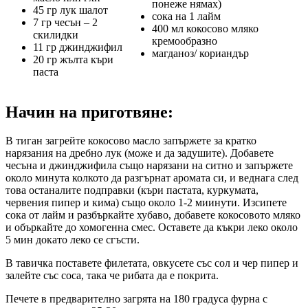
понеже нямах)
45 гр лук шалот
сока на 1 лайм
7 гр чесън – 2
400 мл кокосово мляко
скилидки
кремообразно
11 гр джинджифил
магданоз/ кориандър
20 гр жълта къри
паста
Начин на приготвяне:
В тиган загрейте кокосово масло запържете за кратко
нарязания на дребно лук (може и да задушите). Добавете
чесъна и джинджифила също нарязани на ситно и запържете
около минута колкото да разгърнат аромата си, и веднага след
това останалите подправки (къри пастата, куркумата,
червения пипер и кима) също около 1-2 миинути. Изсипете
сока от лайм и разбъркайте хубаво, добавете кокосовото мляко
и объркайте до хомогенна смес. Оставете да къкри леко около
5 мин докато леко се сгъсти.
В тавичка поставете филетата, овкусете със сол и чер пипер и
залейте със соса, така че рибата да е покрита.
Печете в предварително загрята на 180 градуса фурна с