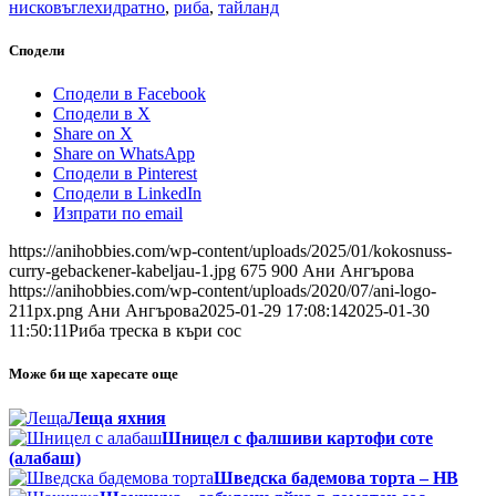
нисковъглехидратно
,
риба
,
тайланд
Сподели
Сподели в Facebook
Сподели в X
Share on X
Share on WhatsApp
Сподели в Pinterest
Сподели в LinkedIn
Изпрати по email
https://anihobbies.com/wp-content/uploads/2025/01/kokosnuss-
curry-gebackener-kabeljau-1.jpg
675
900
Ани Ангърова
https://anihobbies.com/wp-content/uploads/2020/07/ani-logo-
211px.png
Ани Ангърова
2025-01-29 17:08:14
2025-01-30
11:50:11
Риба треска в къри сос
Може би ще харесате още
Леща яхния
Шницел с фалшиви картофи соте
(алабаш)
Шведска бадемова торта – НВ