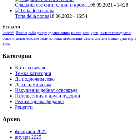
Сладкиш със сини сливи и крема...
06.09.2021 - 14:28
Torta della nonna
18.06.2022 - 16:54
Етикети
lowcarb
Италия
гъби
десерт
здравословно
канела
кето
крем
нисковъглехидратно
основни ястия
основно
пиле
почивка
пътешествие
салата
сметана
спанак
супа
торта
яйца
Категории
Kато за начало
Tежка категория
Да подложим леко
Да се намръвтим
Изкушения дебнат отвсякъде
Пътешествия и други лудории
Режим здрава фиданка
Рецепти
Архив
февруари 2025
януари 2025