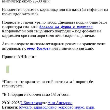
вентилатор около 25-30 мин.
Извадете и поръсете с кориандър или магназоз (за нефенове на
кориандъра като нас).
Поднесете с гарнитура по избор. Днешната порция беше беше
с гарнитура смачкани
.
броколи на фурна с пармезан
Карфиолът би бил също много подходящ – под формата на
карфиолен ориз или дори само леко сварен на розички.
Ако не следвате нисковъглехидратен режим на хранене може
да сервирате с
или типичния наан хляб.
ориз басмати
Приятен АНИпетит
*Посочените хранителни стойности са за 1 порция без
гарнитурата
*В 1 порция е включен само 1/3 от соса.
29.01.2025
/
2 Коментари
/
от
Ани Ангърова
Етикети:
lowcarb
,
здравословно
,
кокосово мляко
,
къри
,