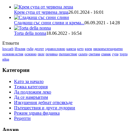
Крем супа от червена леща
26.01.2024 - 16:01
Сладкиш със сини сливи и крема...
06.09.2021 - 14:28
Torta della nonna
18.06.2022 - 16:54
Етикети
lowcarb
Италия
гъби
десерт
здравословно
канела
кето
крем
нисковъглехидратно
основни ястия
основно
пиле
почивка
пътешествие
салата
сметана
спанак
супа
торта
яйца
Категории
Kато за начало
Tежка категория
Да подложим леко
Да се намръвтим
Изкушения дебнат отвсякъде
Пътешествия и други лудории
Режим здрава фиданка
Рецепти
Архив