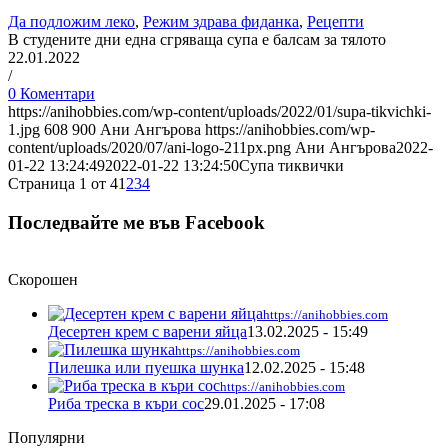
Да подложим леко
,
Режим здрава фиданка
,
Рецепти
В студените дни една сгряваща супа е балсам за тялото
22.01.2022
/
0 Коментари
https://anihobbies.com/wp-content/uploads/2022/01/supa-tikvichki-
1.jpg
608
900
Ани Ангърова
https://anihobbies.com/wp-
content/uploads/2020/07/ani-logo-211px.png
Ани Ангърова
2022-
01-22 13:24:49
2022-01-22 13:24:50
Супа тиквички
Страница 1 от 4
1
2
3
4
Последвайте ме във Facebook
Скорошен
https://anihobbies.com
Десертен крем с варени яйца
13.02.2025 - 15:49
https://anihobbies.com
Пилешка или пуешка шунка
12.02.2025 - 15:48
https://anihobbies.com
Риба треска в къри сос
29.01.2025 - 17:08
Популярни