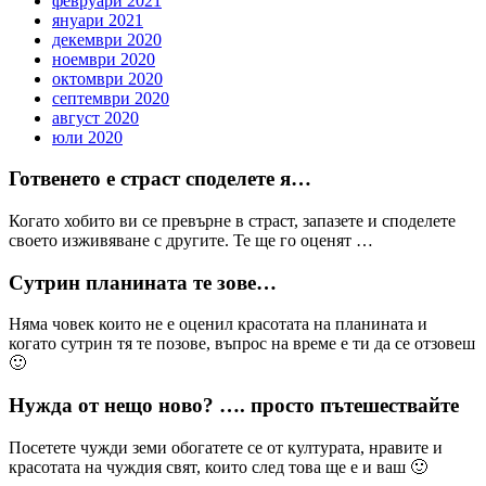
февруари 2021
януари 2021
декември 2020
ноември 2020
октомври 2020
септември 2020
август 2020
юли 2020
Готвенето е страст споделете я…
Когато хобито ви се превърне в страст, запазете и споделете
своето изживяване с другите. Те ще го оценят …
Сутрин планината те зове…
Няма човек които не е оценил красотата на планината и
когато сутрин тя те позове, въпрос на време е ти да се отзовеш
🙂
Нужда от нещо ново? …. просто пътешествайте
Посетете чужди земи обогатете се от културата, нравите и
красотата на чуждия свят, които след това ще е и ваш 🙂