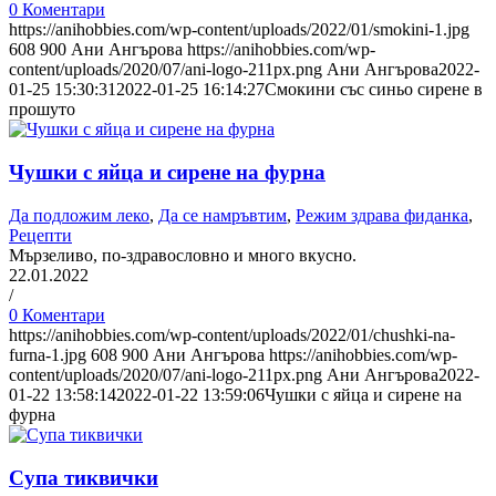
0 Коментари
https://anihobbies.com/wp-content/uploads/2022/01/smokini-1.jpg
608
900
Ани Ангърова
https://anihobbies.com/wp-
content/uploads/2020/07/ani-logo-211px.png
Ани Ангърова
2022-
01-25 15:30:31
2022-01-25 16:14:27
Смокини със синьо сирене в
прошуто
Чушки с яйца и сирене на фурна
Да подложим леко
,
Да се намръвтим
,
Режим здрава фиданка
,
Рецепти
Мързеливо, по-здравословно и много вкусно.
22.01.2022
/
0 Коментари
https://anihobbies.com/wp-content/uploads/2022/01/chushki-na-
furna-1.jpg
608
900
Ани Ангърова
https://anihobbies.com/wp-
content/uploads/2020/07/ani-logo-211px.png
Ани Ангърова
2022-
01-22 13:58:14
2022-01-22 13:59:06
Чушки с яйца и сирене на
фурна
Супа тиквички