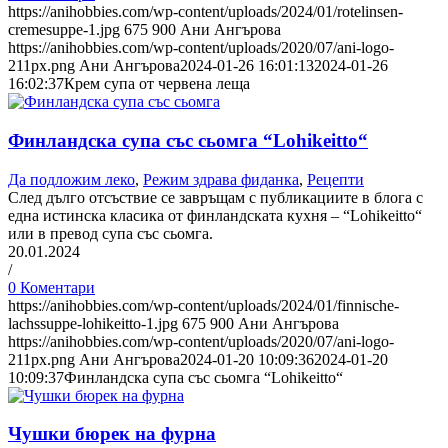
https://anihobbies.com/wp-content/uploads/2024/01/rotelinsen-
cremesuppe-1.jpg
675
900
Ани Ангърова
https://anihobbies.com/wp-content/uploads/2020/07/ani-logo-
211px.png
Ани Ангърова
2024-01-26 16:01:13
2024-01-26
16:02:37
Крем супа от червена леща
Финландска супа със сьомга “Lohikeitto“
Да подложим леко
,
Режим здрава фиданка
,
Рецепти
След дълго отсъствие се завръщам с публикациите в блога с
една истинска класика от финландската кухня – “Lohikeitto“
или в превод супа със сьомга.
20.01.2024
/
0 Коментари
https://anihobbies.com/wp-content/uploads/2024/01/finnische-
lachssuppe-lohikeitto-1.jpg
675
900
Ани Ангърова
https://anihobbies.com/wp-content/uploads/2020/07/ani-logo-
211px.png
Ани Ангърова
2024-01-20 10:09:36
2024-01-20
10:09:37
Финландска супа със сьомга “Lohikeitto“
Чушки бюрек на фурна