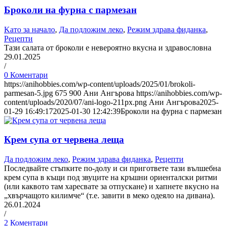
Броколи на фурна с пармезан
Kато за начало
,
Да подложим леко
,
Режим здрава фиданка
,
Рецепти
Тази салата от броколи е невероятно вкусна и здравословна
29.01.2025
/
0 Коментари
https://anihobbies.com/wp-content/uploads/2025/01/brokoli-
parmesan-5.jpg
675
900
Ани Ангърова
https://anihobbies.com/wp-
content/uploads/2020/07/ani-logo-211px.png
Ани Ангърова
2025-
01-29 16:49:17
2025-01-30 12:42:39
Броколи на фурна с пармезан
Крем супа от червена леща
Да подложим леко
,
Режим здрава фиданка
,
Рецепти
Последвайте стъпките по-долу и си пригответе тази вълшебна
крем супа в къщи под звуците на кръшни ориенталски ритми
(или каквото там харесвате за отпускане) и хапнете вкусно на
„хвърчащото килимче“ (т.е. завити в меко одеяло на дивана).
26.01.2024
/
2 Коментари