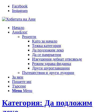
Facebook
Instagram
Начало
АниБлог
Рецепти
Kато за начало
Tежка категория
Да подложим леко
Да се намръвтим
Изкушения дебнат отвсякъде
Режим здрава фиданка
Други щуроглавщини
Пътешествия и други лудории
За мен
Пишете ми
Търсене
Menu
Menu
Категория: Да подложим