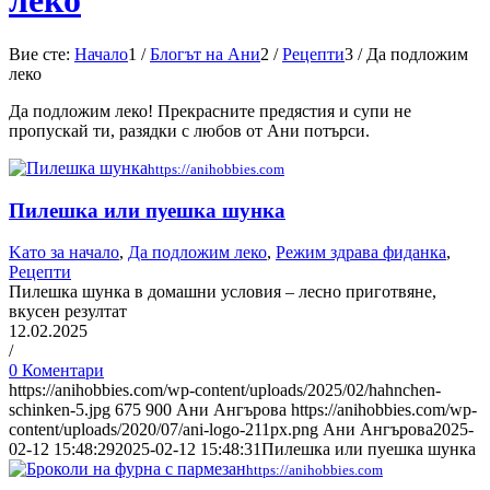
леко
Вие сте:
Начало
1
/
Блогът на Ани
2
/
Рецепти
3
/
Да подложим
леко
Да подложим леко! Прекрасните предястия и супи не
пропускай ти, разядки с любов от Ани потърси.
https://anihobbies.com
Пилешка или пуешка шунка
Kато за начало
,
Да подложим леко
,
Режим здрава фиданка
,
Рецепти
Пилешка шунка в домашни условия – лесно приготвяне,
вкусен резултат
12.02.2025
/
0 Коментари
https://anihobbies.com/wp-content/uploads/2025/02/hahnchen-
schinken-5.jpg
675
900
Ани Ангърова
https://anihobbies.com/wp-
content/uploads/2020/07/ani-logo-211px.png
Ани Ангърова
2025-
02-12 15:48:29
2025-02-12 15:48:31
Пилешка или пуешка шунка
https://anihobbies.com