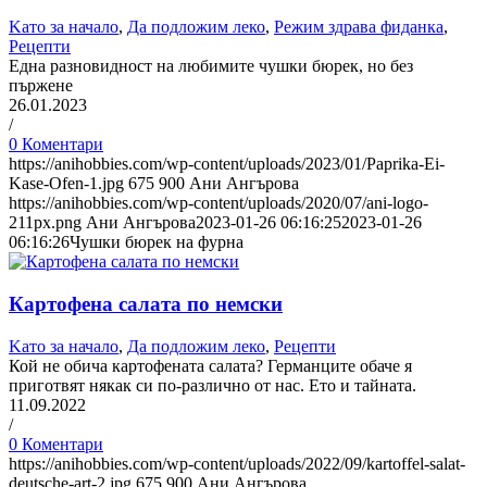
Kато за начало
,
Да подложим леко
,
Режим здрава фиданка
,
Рецепти
Една разновидност на любимите чушки бюрек, но без
пържене
26.01.2023
/
0 Коментари
https://anihobbies.com/wp-content/uploads/2023/01/Paprika-Ei-
Kase-Ofen-1.jpg
675
900
Ани Ангърова
https://anihobbies.com/wp-content/uploads/2020/07/ani-logo-
211px.png
Ани Ангърова
2023-01-26 06:16:25
2023-01-26
06:16:26
Чушки бюрек на фурна
Картофена салата по немски
Kато за начало
,
Да подложим леко
,
Рецепти
Кой не обича картофената салата? Германците обаче я
приготвят някак си по-различно от нас. Ето и тайната.
11.09.2022
/
0 Коментари
https://anihobbies.com/wp-content/uploads/2022/09/kartoffel-salat-
deutsche-art-2.jpg
675
900
Ани Ангърова