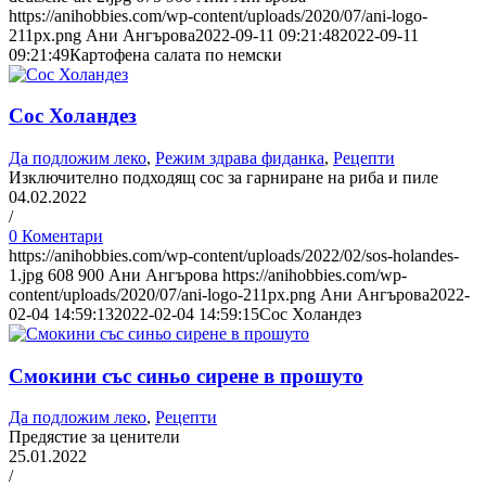
https://anihobbies.com/wp-content/uploads/2020/07/ani-logo-
211px.png
Ани Ангърова
2022-09-11 09:21:48
2022-09-11
09:21:49
Картофена салата по немски
Сос Холандез
Да подложим леко
,
Режим здрава фиданка
,
Рецепти
Изключително подходящ сос за гарниране на риба и пиле
04.02.2022
/
0 Коментари
https://anihobbies.com/wp-content/uploads/2022/02/sos-holandes-
1.jpg
608
900
Ани Ангърова
https://anihobbies.com/wp-
content/uploads/2020/07/ani-logo-211px.png
Ани Ангърова
2022-
02-04 14:59:13
2022-02-04 14:59:15
Сос Холандез
Смокини със синьо сирене в прошуто
Да подложим леко
,
Рецепти
Предястие за ценители
25.01.2022
/